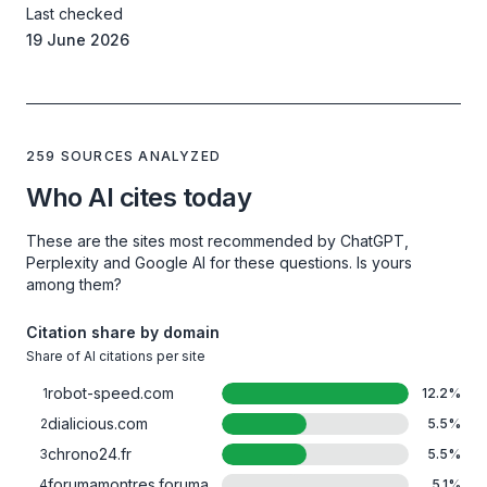
Last checked
19 June 2026
259 SOURCES ANALYZED
Who AI cites today
These are the sites most recommended by ChatGPT,
Perplexity and Google AI for these questions. Is yours
among them?
Citation share by domain
Share of AI citations per site
robot-speed.com
1
12.2
%
dialicious.com
2
5.5
%
chrono24.fr
3
5.5
%
forumamontres.forumactif.com
4
5.1
%