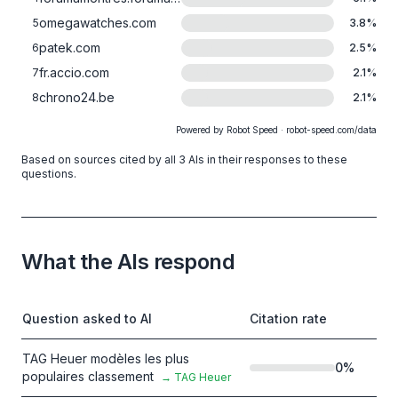
omegawatches.com
5
3.8
%
patek.com
6
2.5
%
fr.accio.com
7
2.1
%
chrono24.be
8
2.1
%
Powered by Robot Speed · robot-speed.com/data
Based on sources cited by all 3 AIs in their responses to these
questions.
What the AIs respond
Question asked to AI
Citation rate
TAG Heuer modèles les plus
0
%
populaires classement
→
TAG Heuer