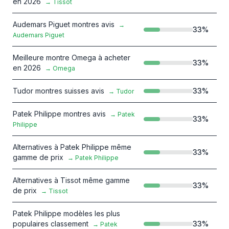
en 2026
→
Tissot
Audemars Piguet montres avis
→
33
%
Audemars Piguet
Meilleure montre Omega à acheter
33
%
en 2026
→
Omega
Tudor montres suisses avis
33
%
→
Tudor
Patek Philippe montres avis
→
Patek
33
%
Philippe
Alternatives à Patek Philippe même
33
%
gamme de prix
→
Patek Philippe
Alternatives à Tissot même gamme
33
%
de prix
→
Tissot
Patek Philippe modèles les plus
populaires classement
33
%
→
Patek