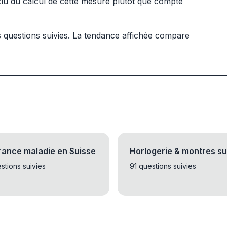
xclu du calcul de cette mesure plutôt que compté
 questions suivies. La tendance affichée compare
ance maladie en Suisse
Horlogerie & montres su
stions suivies
91 questions suivies