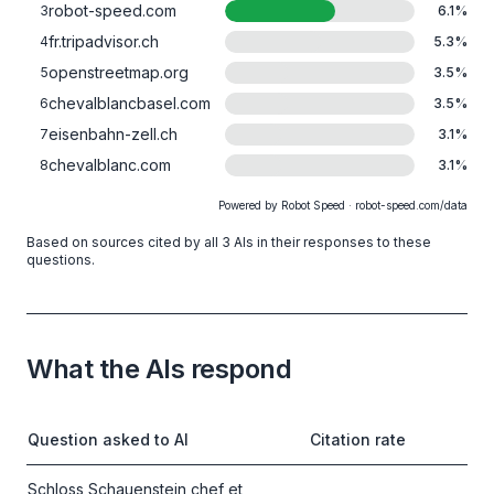
robot-speed.com
3
6.1
%
fr.tripadvisor.ch
4
5.3
%
openstreetmap.org
5
3.5
%
chevalblancbasel.com
6
3.5
%
eisenbahn-zell.ch
7
3.1
%
chevalblanc.com
8
3.1
%
Powered by Robot Speed · robot-speed.com/data
Based on sources cited by all 3 AIs in their responses to these
questions.
What the AIs respond
Question asked to AI
Citation rate
Schloss Schauenstein chef et