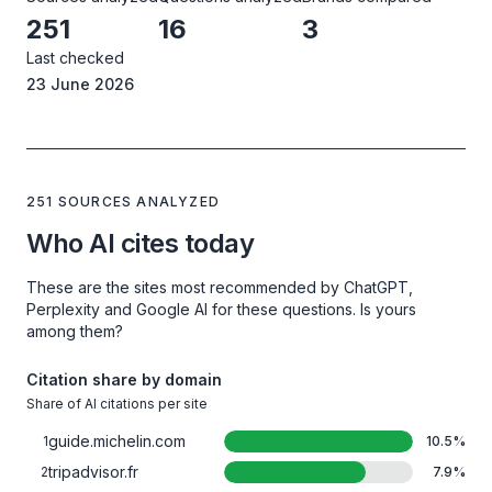
251
16
3
Last checked
23 June 2026
251 SOURCES ANALYZED
Who AI cites today
These are the sites most recommended by ChatGPT,
Perplexity and Google AI for these questions. Is yours
among them?
Citation share by domain
Share of AI citations per site
guide.michelin.com
1
10.5
%
tripadvisor.fr
2
7.9
%