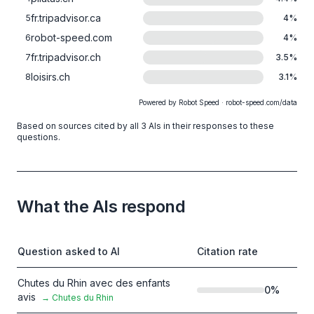
fr.tripadvisor.ca
5
4
%
robot-speed.com
6
4
%
fr.tripadvisor.ch
7
3.5
%
loisirs.ch
8
3.1
%
Powered by Robot Speed · robot-speed.com/data
Based on sources cited by all 3 AIs in their responses to these
questions.
What the AIs respond
Question asked to AI
Citation rate
Chutes du Rhin avec des enfants
0
%
avis
→
Chutes du Rhin