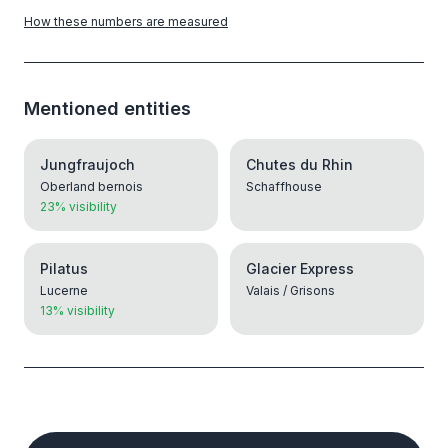
How these numbers are measured
Mentioned entities
Jungfraujoch
Chutes du Rhin
Oberland bernois
Schaffhouse
23% visibility
Pilatus
Glacier Express
Lucerne
Valais / Grisons
13% visibility