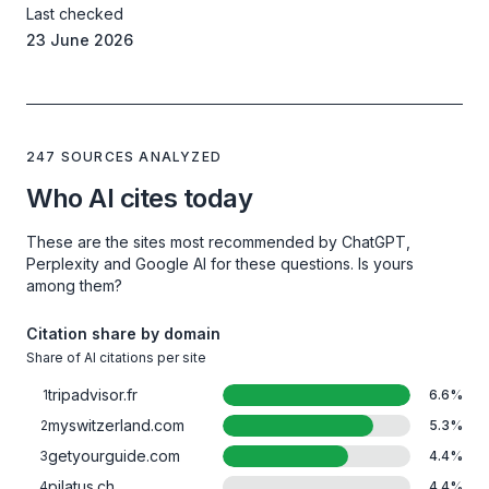
Last checked
23 June 2026
247 SOURCES ANALYZED
Who AI cites today
These are the sites most recommended by ChatGPT,
Perplexity and Google AI for these questions. Is yours
among them?
Citation share by domain
Share of AI citations per site
tripadvisor.fr
1
6.6
%
myswitzerland.com
2
5.3
%
getyourguide.com
3
4.4
%
pilatus.ch
4
4.4
%