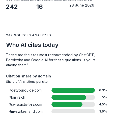
242
16
23 June 2026
242 SOURCES ANALYZED
Who AI cites today
These are the sites most recommended by ChatGPT,
Perplexity and Google AI for these questions. Is yours
among them?
Citation share by domain
Share of AI citations per site
getyourguide.com
1
6.3
%
loisirs.ch
2
5
%
swissactivities.com
3
4.5
%
myswitzerland.com
4
3.6
%