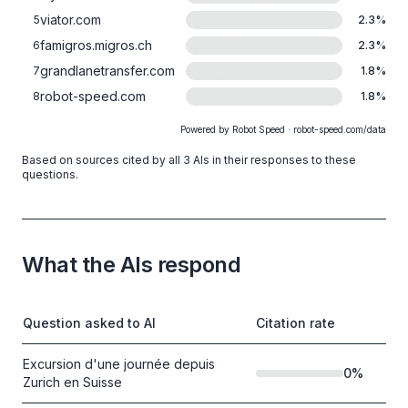
viator.com
5
2.3
%
famigros.migros.ch
6
2.3
%
grandlanetransfer.com
7
1.8
%
robot-speed.com
8
1.8
%
Powered by Robot Speed · robot-speed.com/data
Based on sources cited by all 3 AIs in their responses to these
questions.
What the AIs respond
Question asked to AI
Citation rate
Excursion d'une journée depuis
0
%
Zurich en Suisse