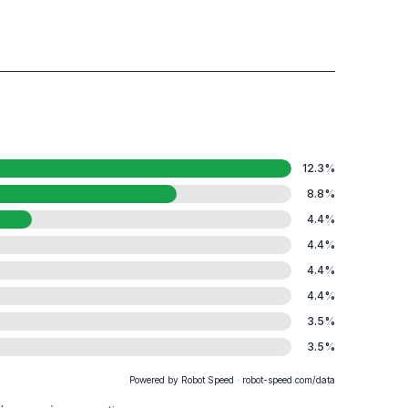
12.3
%
8.8
%
4.4
%
4.4
%
4.4
%
4.4
%
3.5
%
3.5
%
Powered by Robot Speed · robot-speed.com/data