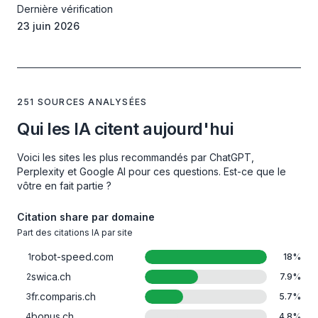
Dernière vérification
23 juin 2026
251 SOURCES ANALYSÉES
Qui les IA citent aujourd'hui
Voici les sites les plus recommandés par ChatGPT,
Perplexity et Google AI pour ces questions. Est-ce que le
vôtre en fait partie ?
Citation share par domaine
Part des citations IA par site
robot-speed.com
1
18
%
swica.ch
2
7.9
%
fr.comparis.ch
3
5.7
%
bonus.ch
4
4.8
%