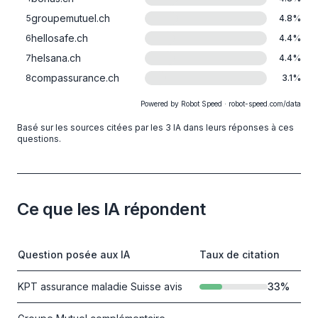
groupemutuel.ch
5
4.8
%
hellosafe.ch
6
4.4
%
helsana.ch
7
4.4
%
compassurance.ch
8
3.1
%
Powered by Robot Speed · robot-speed.com/data
Basé sur les sources citées par les 3 IA dans leurs réponses à ces
questions.
Ce que les IA répondent
Question posée aux IA
Taux de citation
KPT assurance maladie Suisse avis
33
%