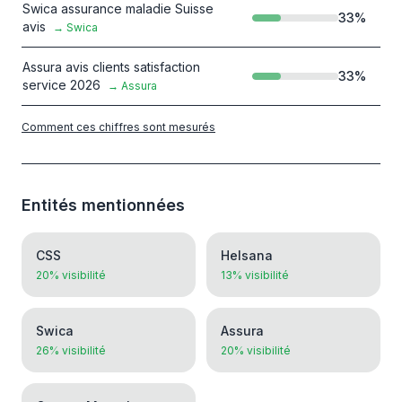
Swica assurance maladie Suisse
33
%
avis
→
Swica
Assura avis clients satisfaction
33
%
service 2026
→
Assura
Comment ces chiffres sont mesurés
Entités mentionnées
CSS
Helsana
20% visibilité
13% visibilité
Swica
Assura
26% visibilité
20% visibilité