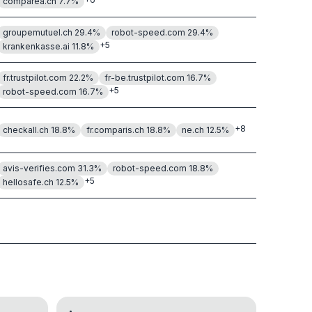
comparea.ch
7.7
%
groupemutuel.ch
29.4
%
robot-speed.com
29.4
%
+
5
krankenkasse.ai
11.8
%
fr.trustpilot.com
22.2
%
fr-be.trustpilot.com
16.7
%
+
5
robot-speed.com
16.7
%
+
8
checkall.ch
18.8
%
fr.comparis.ch
18.8
%
ne.ch
12.5
%
avis-verifies.com
31.3
%
robot-speed.com
18.8
%
+
5
hellosafe.ch
12.5
%