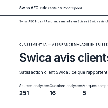
Swiss AEO Index
édité par Robot Speed
Swiss AEO Index
/
Assurance maladie en Suisse
/
Swica avis c
CLASSEMENT IA — ASSURANCE MALADIE EN SUISSE
Swica avis clien
Satisfaction client Swica : ce que rapporten
Sources analysées
Questions analysées
Marques compa
251
16
5