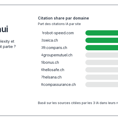
Citation share par domaine
Part des citations IA par site
hui
robot-speed.com
1
swica.ch
2
lexity et
t partie ?
fr.comparis.ch
3
groupemutuel.ch
4
bonus.ch
5
hellosafe.ch
6
helsana.ch
7
compassurance.ch
8
Basé sur les sources citées par les 3 IA dans leurs