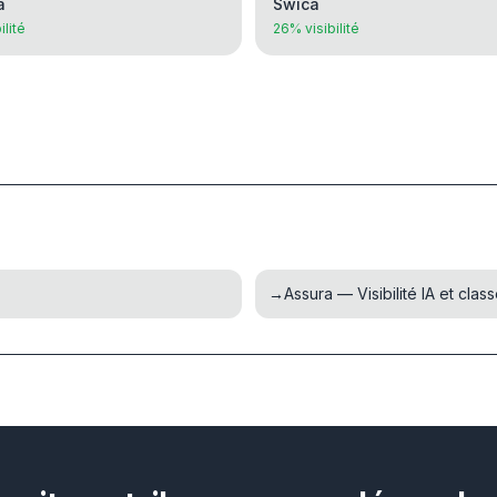
a
Swica
ilité
26% visibilité
→
Assura — Visibilité IA et cla