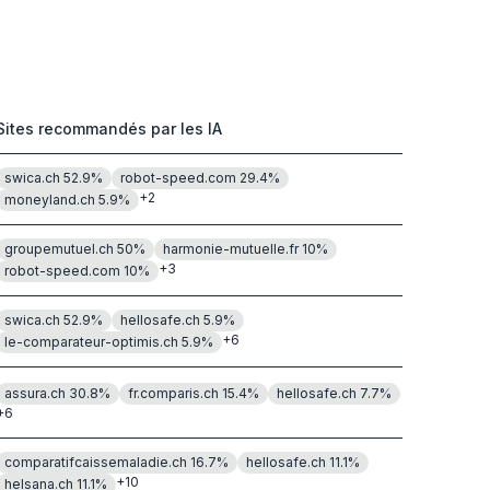
Sites recommandés par les IA
swica.ch
52.9
%
robot-speed.com
29.4
%
+
2
moneyland.ch
5.9
%
groupemutuel.ch
50
%
harmonie-mutuelle.fr
10
%
+
3
robot-speed.com
10
%
swica.ch
52.9
%
hellosafe.ch
5.9
%
+
6
le-comparateur-optimis.ch
5.9
%
assura.ch
30.8
%
fr.comparis.ch
15.4
%
hellosafe.ch
7.7
%
+
6
comparatifcaissemaladie.ch
16.7
%
hellosafe.ch
11.1
%
+
10
helsana.ch
11.1
%