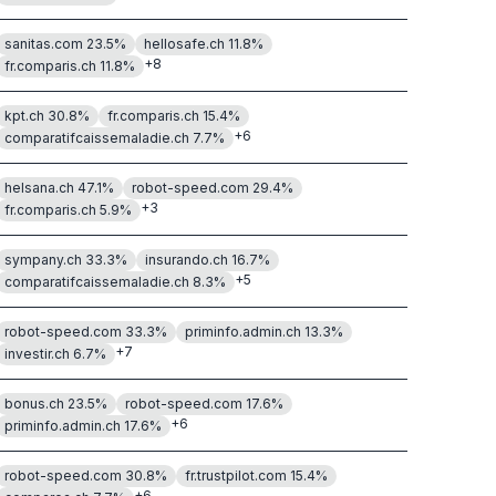
sanitas.com
23.5
%
hellosafe.ch
11.8
%
+
8
fr.comparis.ch
11.8
%
kpt.ch
30.8
%
fr.comparis.ch
15.4
%
+
6
comparatifcaissemaladie.ch
7.7
%
helsana.ch
47.1
%
robot-speed.com
29.4
%
+
3
fr.comparis.ch
5.9
%
sympany.ch
33.3
%
insurando.ch
16.7
%
+
5
comparatifcaissemaladie.ch
8.3
%
robot-speed.com
33.3
%
priminfo.admin.ch
13.3
%
+
7
investir.ch
6.7
%
bonus.ch
23.5
%
robot-speed.com
17.6
%
+
6
priminfo.admin.ch
17.6
%
robot-speed.com
30.8
%
fr.trustpilot.com
15.4
%
+
6