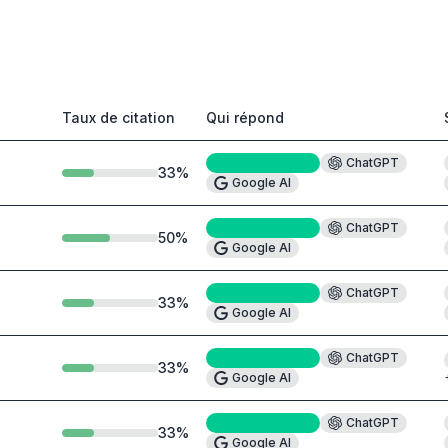
Taux de citation
Qui répond
Perplexity
#4
ChatGPT
33
%
Google AI
Perplexity
#5
ChatGPT
50
%
Google AI
Perplexity
#8
ChatGPT
33
%
Google AI
Perplexity
#9
ChatGPT
33
%
Google AI
Perplexity
#9
ChatGPT
33
%
Google AI