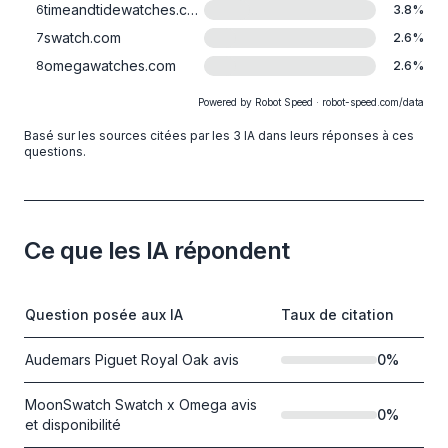
timeandtidewatches.com
6
3.8
%
swatch.com
7
2.6
%
omegawatches.com
8
2.6
%
Powered by Robot Speed · robot-speed.com/data
Basé sur les sources citées par les 3 IA dans leurs réponses à ces
questions.
Ce que les IA répondent
Question posée aux IA
Taux de citation
Audemars Piguet Royal Oak avis
0
%
MoonSwatch Swatch x Omega avis
0
%
et disponibilité