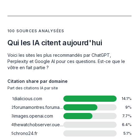
100 SOURCES ANALYSÉES
Qui les IA citent aujourd'hui
Voici les sites les plus recommandés par ChatGPT,
Perplexity et Google AI pour ces questions. Est-ce que le
vôtre en fait partie ?
Citation share par domaine
Part des citations IA par site
dialicious.com
1
14.1
%
forumamontres.forumactif.com
2
9
%
images.openai.com
3
7.7
%
thewatchobserver.ouest-france.fr
4
6.4
%
chrono24.fr
5
5.1
%