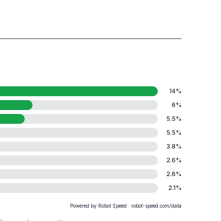
14
%
6
%
5.5
%
5.5
%
3.8
%
2.6
%
2.6
%
2.1
%
Powered by Robot Speed · robot-speed.com/data