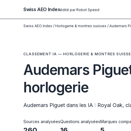
Swiss AEO Index
édité par Robot Speed
Swiss AEO Index
/
Horlogerie & montres suisses
/
Audemars Pig
CLASSEMENT IA — HORLOGERIE & MONTRES SUISS
Audemars Piguet 
horlogerie
Audemars Piguet dans les IA : Royal Oak, c
Sources analysées
Questions analysées
Marques compa
260
16
5