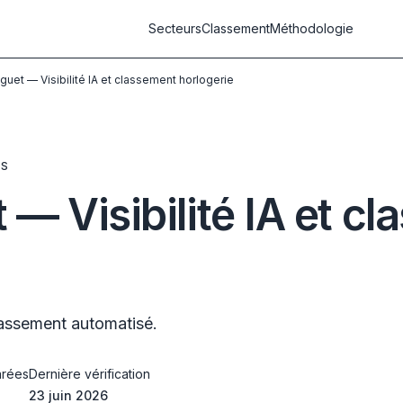
Secteurs
Classement
Méthodologie
uet — Visibilité IA et classement horlogerie
ES
— Visibilité IA et c
lassement automatisé.
rées
Dernière vérification
23 juin 2026