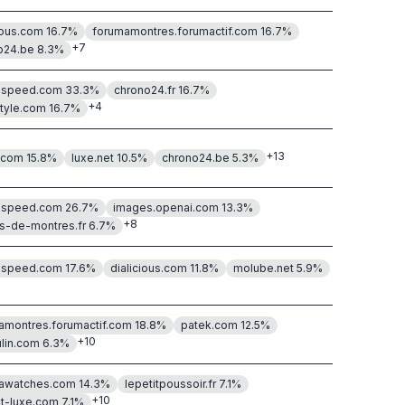
ious.com
16.7
%
forumamontres.forumactif.com
16.7
%
+
7
o24.be
8.3
%
-speed.com
33.3
%
chrono24.fr
16.7
%
+
4
style.com
16.7
%
+
13
.com
15.8
%
luxe.net
10.5
%
chrono24.be
5.3
%
-speed.com
26.7
%
images.openai.com
13.3
%
+
8
rs-de-montres.fr
6.7
%
-speed.com
17.6
%
dialicious.com
11.8
%
molube.net
5.9
%
amontres.forumactif.com
18.8
%
patek.com
12.5
%
+
10
lin.com
6.3
%
awatches.com
14.3
%
lepetitpoussoir.fr
7.1
%
+
10
it-luxe.com
7.1
%