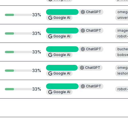
Perplexity
#4
ChatGPT
omeg
33
%
Google AI
unive
Perplexity
#5
ChatGPT
image
33
%
Google AI
robot
Perplexity
#8
ChatGPT
buche
33
%
Google AI
bobsw
Perplexity
#1
ChatGPT
omeg
33
%
Google AI
lesho
Perplexity
#4
ChatGPT
33
%
robot
Google AI