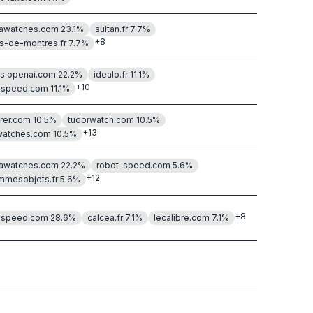
awatches.com
23.1
%
sultan.fr
7.7
%
+
8
rs-de-montres.fr
7.7
%
s.openai.com
22.2
%
idealo.fr
11.1
%
+
10
-speed.com
11.1
%
rer.com
10.5
%
tudorwatch.com
10.5
%
+
13
atches.com
10.5
%
awatches.com
22.2
%
robot-speed.com
5.6
%
+
12
mmesobjets.fr
5.6
%
+
8
-speed.com
28.6
%
calcea.fr
7.1
%
lecalibre.com
7.1
%