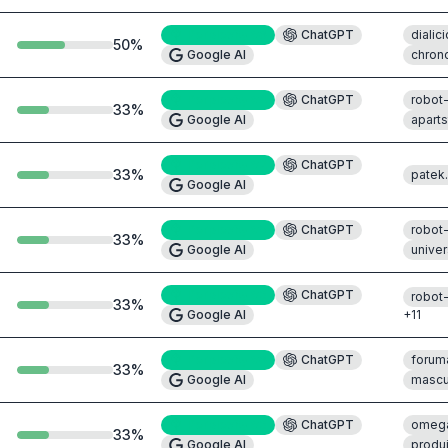
Perplexity
#6
ChatGPT
dialic
50
%
Google AI
chron
Perplexity
#4
ChatGPT
robot
33
%
Google AI
apart
Perplexity
#2
ChatGPT
33
%
patek
Google AI
Perplexity
#5
ChatGPT
robot
33
%
Google AI
unive
Perplexity
#3
ChatGPT
robot
33
%
Google AI
+
11
Perplexity
#6
ChatGPT
forum
33
%
Google AI
mascu
Perplexity
#3
ChatGPT
omeg
33
%
Google AI
produ