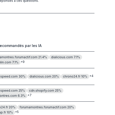
 réponses à ces questions.
recommandés par les IA
amontres.forumactif.com
21.4
%
dialicious.com
7.1
%
+
9
lin.com
7.1
%
+
4
-speed.com
30
%
dialicious.com
20
%
chrono24.fr
10
%
-speed.com
25
%
cdn.shopify.com
25
%
+
7
ntres.com
6.3
%
o24.fr
20
%
forumamontres.forumactif.com
20
%
+
5
p.fr
10
%