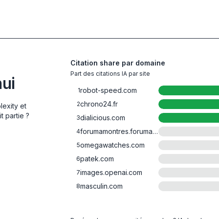
Citation share par domaine
Part des citations IA par site
hui
robot-speed.com
1
chrono24.fr
2
lexity et
t partie ?
dialicious.com
3
forumamontres.forumactif.com
4
omegawatches.com
5
patek.com
6
images.openai.com
7
masculin.com
8