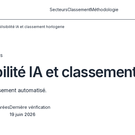
Secteurs
Classement
Méthodologie
isibilité IA et classement horlogerie
ES
lité IA et classemen
ssement automatisé.
rées
Dernière vérification
19 juin 2026