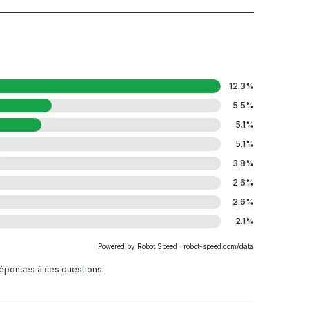
12.3
%
5.5
%
5.1
%
5.1
%
3.8
%
2.6
%
2.6
%
2.1
%
Powered by Robot Speed · robot-speed.com/data
 réponses à ces questions.