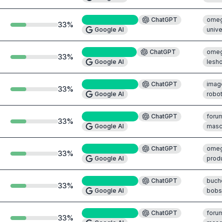
Perplexity
#4
ChatGPT
omeg
33
%
Google AI
univ
Perplexity
#1
ChatGPT
omeg
33
%
Google AI
lesh
Perplexity
#5
ChatGPT
imag
33
%
Google AI
robo
Perplexity
#7
ChatGPT
foru
33
%
Google AI
masc
Perplexity
#3
ChatGPT
omeg
33
%
Google AI
prod
Perplexity
#8
ChatGPT
buch
33
%
Google AI
bobs
Perplexity
#6
ChatGPT
foru
33
%