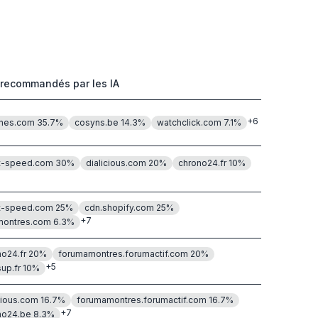
 recommandés par les IA
+
6
ines.com
35.7
%
cosyns.be
14.3
%
watchclick.com
7.1
%
t-speed.com
30
%
dialicious.com
20
%
chrono24.fr
10
%
t-speed.com
25
%
cdn.shopify.com
25
%
+
7
ontres.com
6.3
%
o24.fr
20
%
forumamontres.forumactif.com
20
%
+
5
up.fr
10
%
cious.com
16.7
%
forumamontres.forumactif.com
16.7
%
+
7
no24.be
8.3
%