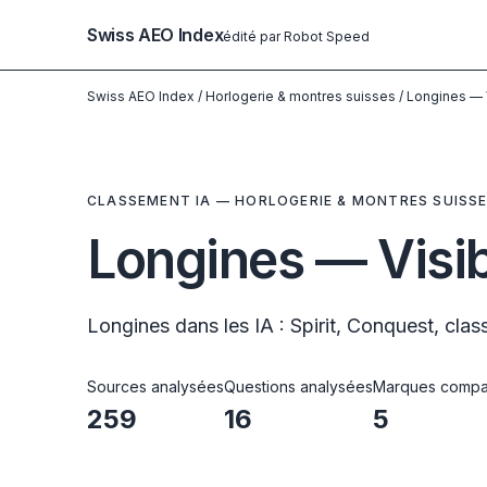
Swiss AEO Index
édité par Robot Speed
Swiss AEO Index
/
Horlogerie & montres suisses
/
Longines — V
CLASSEMENT IA — HORLOGERIE & MONTRES SUISS
Longines — Visibi
Longines dans les IA : Spirit, Conquest, cla
Sources analysées
Questions analysées
Marques compa
259
16
5