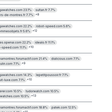
awatches.com
23.1
%
sultan.fr
7.7
%
+
8
ers-de-montres.fr
7.7
%
awatches.com
22.2
%
robot-speed.com
5.6
%
+
12
ommesobjets.fr
5.6
%
es.openai.com
22.2
%
idealo.fr
11.1
%
+
10
t-speed.com
11.1
%
mamontres.forumactif.com
21.4
%
dialicious.com
7.1
%
+
9
ulin.com
7.1
%
awatches.com
14.3
%
lepetitpoussoir.fr
7.1
%
+
10
uit-luxe.com
7.1
%
erer.com
10.5
%
tudorwatch.com
10.5
%
+
13
watches.com
10.5
%
mamontres.forumactif.com
18.8
%
patek.com
12.5
%
+
10