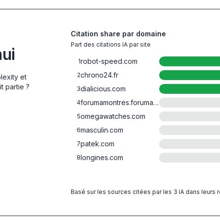
Citation share par domaine
Part des citations IA par site
hui
robot-speed.com
1
chrono24.fr
2
lexity et
t partie ?
dialicious.com
3
forumamontres.forumactif.com
4
omegawatches.com
5
masculin.com
6
patek.com
7
longines.com
8
Basé sur les sources citées par les 3 IA dans leurs