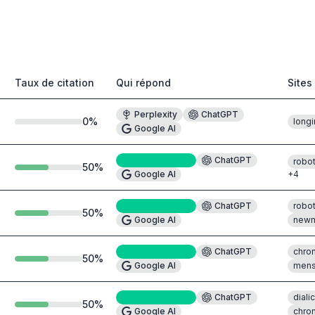
Taux de citation
Qui répond
Sites
Perplexity
ChatGPT
0
%
long
Google AI
Perplexity
#2
ChatGPT
robo
50
%
Google AI
+
4
Perplexity
#5
ChatGPT
robo
50
%
Google AI
newm
Perplexity
#5
ChatGPT
chron
50
%
Google AI
mens
Perplexity
#6
ChatGPT
diali
50
%
Google AI
chro