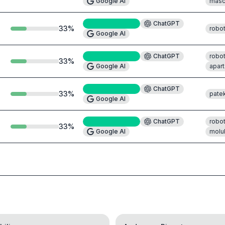
Google AI
masc
Perplexity
#4
ChatGPT
33
%
robo
Google AI
Perplexity
#4
ChatGPT
robo
33
%
Google AI
apar
Perplexity
#2
ChatGPT
33
%
pate
Google AI
Perplexity
#3
ChatGPT
robo
33
%
Google AI
molu