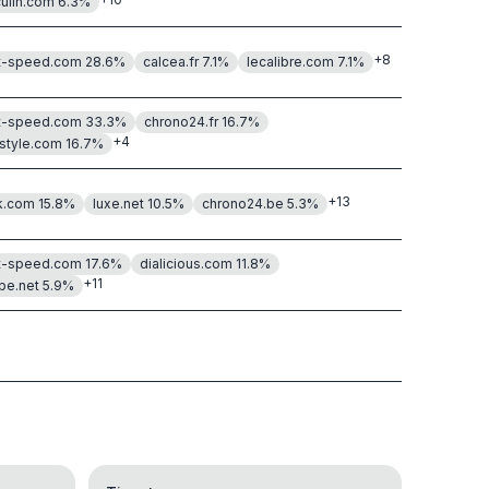
ulin.com
6.3
%
+
8
t-speed.com
28.6
%
calcea.fr
7.1
%
lecalibre.com
7.1
%
t-speed.com
33.3
%
chrono24.fr
16.7
%
+
4
tstyle.com
16.7
%
+
13
k.com
15.8
%
luxe.net
10.5
%
chrono24.be
5.3
%
t-speed.com
17.6
%
dialicious.com
11.8
%
+
11
be.net
5.9
%