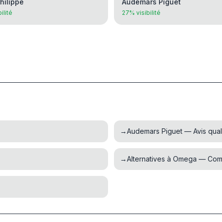
hilippe
Audemars Piguet
ilité
27% visibilité
→
Audemars Piguet — Avis qualit
→
Alternatives à Omega — Com