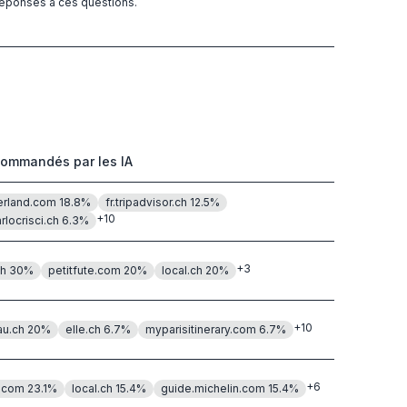
 réponses à ces questions.
commandés par les IA
erland.com
18.8
%
fr.tripadvisor.ch
12.5
%
+
10
rlocrisci.ch
6.3
%
+
3
ch
30
%
petitfute.com
20
%
local.ch
20
%
+
10
au.ch
20
%
elle.ch
6.7
%
myparisitinerary.com
6.7
%
+
6
e.com
23.1
%
local.ch
15.4
%
guide.michelin.com
15.4
%