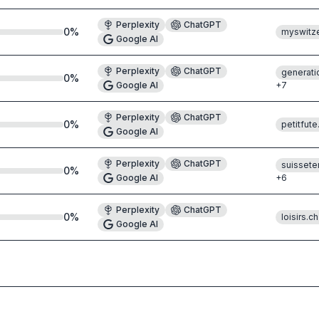
Perplexity
ChatGPT
0
%
myswitz
Google AI
Perplexity
ChatGPT
generati
0
%
Google AI
+
7
Perplexity
ChatGPT
0
%
petitfut
Google AI
Perplexity
ChatGPT
suisseter
0
%
Google AI
+
6
Perplexity
ChatGPT
0
%
loisirs.ch
Google AI