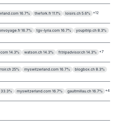
+
12
erland.com
16.7
%
thefork.fr
11.1
%
loisirs.ch
5.6
%
onvoyage.fr
16.7
%
tgv-lyria.com
16.7
%
youpitrip.ch
8.3
%
+
7
e.com
14.3
%
watson.ch
14.3
%
fr.tripadvisor.ch
14.3
%
roir.ch
25
%
myswitzerland.com
16.7
%
blogbox.ch
8.3
%
+
4
33.3
%
myswitzerland.com
16.7
%
gaultmillau.ch
16.7
%