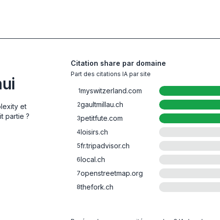
Citation share par domaine
Part des citations IA par site
hui
myswitzerland.com
1
gaultmillau.ch
2
lexity et
t partie ?
petitfute.com
3
loisirs.ch
4
fr.tripadvisor.ch
5
local.ch
6
openstreetmap.org
7
thefork.ch
8