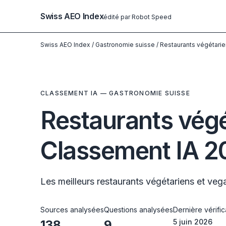
Swiss AEO Index
édité par Robot Speed
Swiss AEO Index
/
Gastronomie suisse
/
Restaurants végétari
CLASSEMENT IA — GASTRONOMIE SUISSE
Restaurants végé
Classement IA 2
Les meilleurs restaurants végétariens et vega
Sources analysées
Questions analysées
Dernière vérific
138
9
5 juin 2026