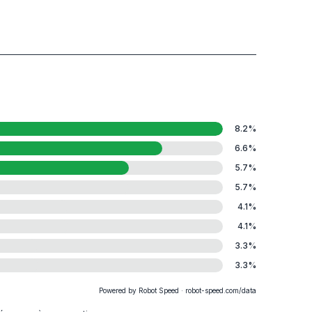
8.2
%
6.6
%
5.7
%
5.7
%
4.1
%
4.1
%
3.3
%
3.3
%
Powered by Robot Speed · robot-speed.com/data