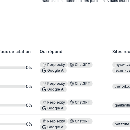
Basé sur les sources citées par les 3 IA dans leurs
Taux de citation
Qui répond
Sites re
Perplexity
ChatGPT
myswitz
0
%
Google AI
lecerf-ca
Perplexity
ChatGPT
0
%
thefork.
Google AI
Perplexity
ChatGPT
0
%
gaultmill
Google AI
Perplexity
ChatGPT
0
%
petitfut
Google AI