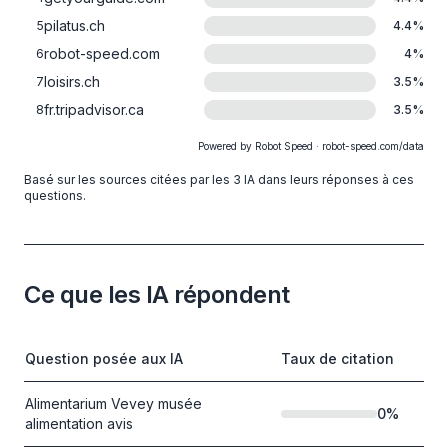
pilatus.ch
5
4.4
%
robot-speed.com
6
4
%
loisirs.ch
7
3.5
%
fr.tripadvisor.ca
8
3.5
%
Powered by Robot Speed · robot-speed.com/data
Basé sur les sources citées par les 3 IA dans leurs réponses à ces
questions.
Ce que les IA répondent
Question posée aux IA
Taux de citation
Alimentarium Vevey musée
0
%
alimentation avis