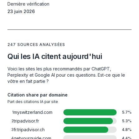
Dernière vérification
23 juin 2026
247 SOURCES ANALYSÉES
Qui les IA citent aujourd'hui
Voici les sites les plus recommandés par ChatGPT,
Perplexity et Google AI pour ces questions. Est-ce que le
vôtre en fait partie ?
Citation share par domaine
Part des citations IA par site
myswitzerland.com
1
5.7
%
tripadvisor.fr
2
5.3
%
fr.tripadvisor.ch
3
4.8
%
getyourguide.com
4
4.4
%