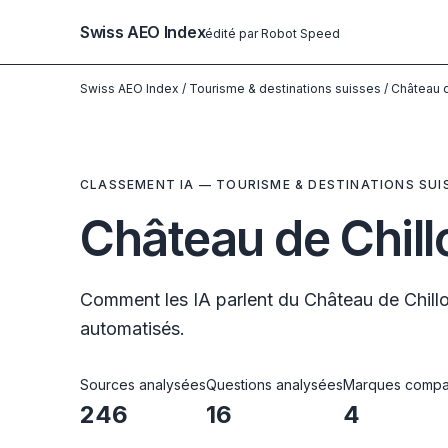
Swiss AEO Index
édité par Robot Speed
Swiss AEO Index
/
Tourisme & destinations suisses
/
Château d
CLASSEMENT IA — TOURISME & DESTINATIONS SUI
Château de Chillo
Comment les IA parlent du Château de Chill
automatisés.
Sources analysées
Questions analysées
Marques compa
246
16
4