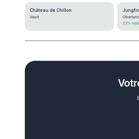
Château de Chillon
Jungfr
Vaud
Oberland
23% visib
Votr