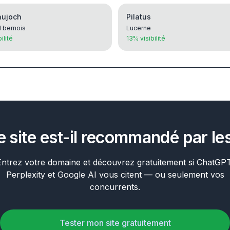
aujoch
Pilatus
 bernois
Lucerne
ilité
13% visibilité
e site est-il recommandé par les
Entrez votre domaine et découvrez gratuitement si ChatGPT
Perplexity et Google AI vous citent — ou seulement vos
concurrents.
Tester mon site gratuitement