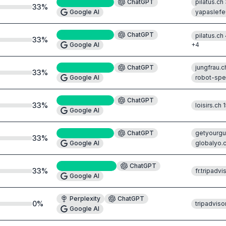
Perplexity
#8
ChatGPT
pilatus.ch
33
%
Google AI
yapaslefe
Perplexity
#3
ChatGPT
pilatus.ch
33
%
Google AI
+
4
Perplexity
#2
ChatGPT
jungfrau.c
33
%
Google AI
robot-sp
Perplexity
#5
ChatGPT
33
%
loisirs.ch
1
Google AI
Perplexity
#5
ChatGPT
getyourg
33
%
Google AI
globalyo.
Perplexity
#10
ChatGPT
33
%
fr.tripadvi
Google AI
Perplexity
ChatGPT
0
%
tripadviso
Google AI