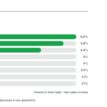
6.6
%
5.8
%
4.4
%
4
%
4
%
3.5
%
3.1
%
3.1
%
Powered by Robot Speed · robot-speed.com/data
 réponses à ces questions.