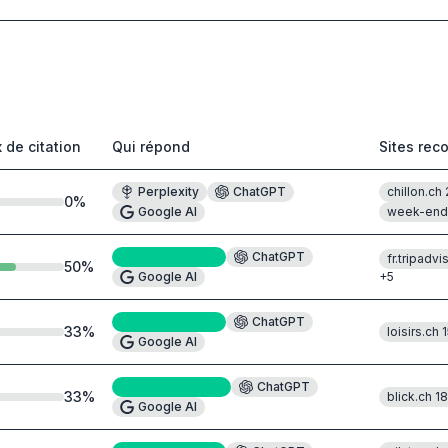
 de citation
Qui répond
Sites rec
Perplexity
ChatGPT
chillon.ch
0
%
Google AI
week-end-
Perplexity
#6
ChatGPT
fr.tripadvi
50
%
Google AI
+
5
Perplexity
#5
ChatGPT
33
%
loisirs.ch
1
Google AI
Perplexity
#10
ChatGPT
33
%
blick.ch
18
Google AI