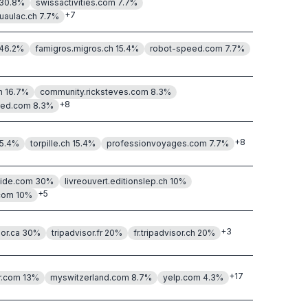
30.8
%
swissactivities.com
7.7
%
+
7
uaulac.ch
7.7
%
46.2
%
famigros.migros.ch
15.4
%
robot-speed.com
7.7
%
h
16.7
%
community.ricksteves.com
8.3
%
+
8
eed.com
8.3
%
+
8
5.4
%
torpille.ch
15.4
%
professionvoyages.com
7.7
%
uide.com
30
%
livreouvert.editionslep.ch
10
%
+
5
com
10
%
+
3
sor.ca
30
%
tripadvisor.fr
20
%
fr.tripadvisor.ch
20
%
+
17
r.com
13
%
myswitzerland.com
8.7
%
yelp.com
4.3
%