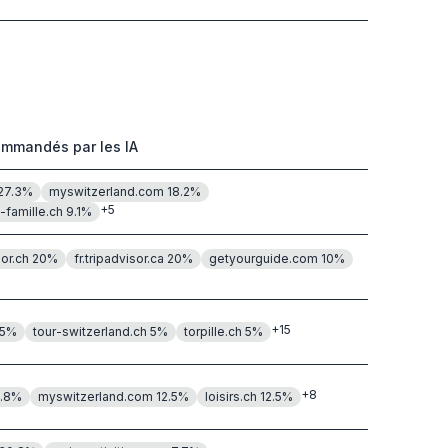
ommandés par les IA
27.3
%
myswitzerland.com
18.2
%
+
5
famille.ch
9.1
%
sor.ch
20
%
fr.tripadvisor.ca
20
%
getyourguide.com
10
%
+
15
5
%
tour-switzerland.ch
5
%
torpille.ch
5
%
+
8
.8
%
myswitzerland.com
12.5
%
loisirs.ch
12.5
%