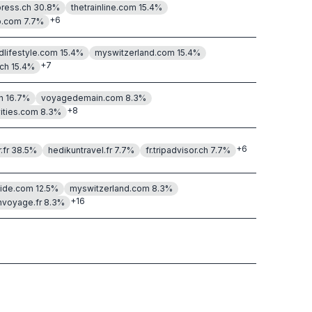
press.ch
30.8
%
thetrainline.com
15.4
%
+
6
p.com
7.7
%
lifestyle.com
15.4
%
myswitzerland.com
15.4
%
+
7
.ch
15.4
%
h
16.7
%
voyagedemain.com
8.3
%
+
8
vities.com
8.3
%
+
6
.fr
38.5
%
hedikuntravel.fr
7.7
%
fr.tripadvisor.ch
7.7
%
uide.com
12.5
%
myswitzerland.com
8.3
%
+
16
nvoyage.fr
8.3
%