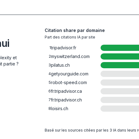
Citation share par domaine
Part des citations IA par site
hui
tripadvisor.fr
1
myswitzerland.com
2
lexity et
t partie ?
pilatus.ch
3
getyourguide.com
4
robot-speed.com
5
fr.tripadvisor.ca
6
fr.tripadvisor.ch
7
loisirs.ch
8
Basé sur les sources citées par les 3 IA dans leurs