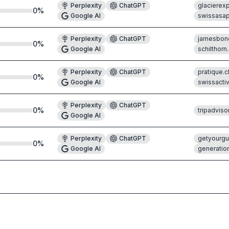
Perplexity
ChatGPT
glacierex
0
%
Google AI
swissasa
Perplexity
ChatGPT
jamesbond
0
%
Google AI
schilthorn
Perplexity
ChatGPT
pratique.c
0
%
Google AI
swissacti
Perplexity
ChatGPT
0
%
tripadvisor
Google AI
Perplexity
ChatGPT
getyourg
0
%
Google AI
generatio