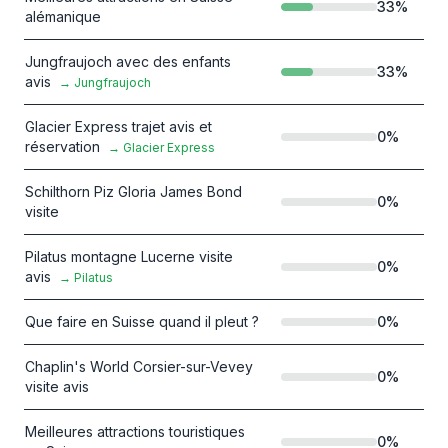
33
%
alémanique
Jungfraujoch avec des enfants
33
%
avis
→
Jungfraujoch
Glacier Express trajet avis et
0
%
réservation
→
Glacier Express
Schilthorn Piz Gloria James Bond
0
%
visite
Pilatus montagne Lucerne visite
0
%
avis
→
Pilatus
Que faire en Suisse quand il pleut ?
0
%
Chaplin's World Corsier-sur-Vevey
0
%
visite avis
Meilleures attractions touristiques
0
%