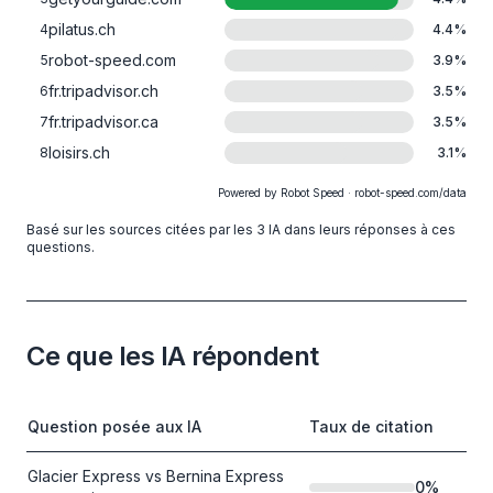
pilatus.ch
4
4.4
%
robot-speed.com
5
3.9
%
fr.tripadvisor.ch
6
3.5
%
fr.tripadvisor.ca
7
3.5
%
loisirs.ch
8
3.1
%
Powered by Robot Speed · robot-speed.com/data
Basé sur les sources citées par les 3 IA dans leurs réponses à ces
questions.
Ce que les IA répondent
Question posée aux IA
Taux de citation
Glacier Express vs Bernina Express
0
%