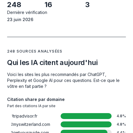
248
16
3
Dernière vérification
23 juin 2026
248 SOURCES ANALYSÉES
Qui les IA citent aujourd'hui
Voici les sites les plus recommandés par ChatGPT,
Perplexity et Google AI pour ces questions. Est-ce que le
vôtre en fait partie ?
Citation share par domaine
Part des citations IA par site
tripadvisor.fr
1
4.8
%
myswitzerland.com
2
4.8
%
getyourguide.com
3
4.4
%