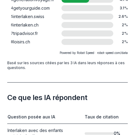
getyourguide.com
4
3.1
%
interlaken.swiss
5
2.6
%
interlaken.ch
6
2
%
tripadvisor.fr
7
2
%
loisirs.ch
8
2
%
Powered by Robot Speed · robot-speed.com/data
Basé sur les sources citées par les 3 IA dans leurs réponses à ces
questions.
Ce que les IA répondent
Question posée aux IA
Taux de citation
Interlaken avec des enfants
0
%