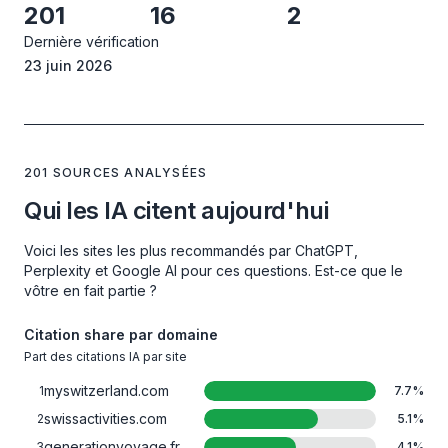
201
16
2
Dernière vérification
23 juin 2026
201 SOURCES ANALYSÉES
Qui les IA citent aujourd'hui
Voici les sites les plus recommandés par ChatGPT,
Perplexity et Google AI pour ces questions. Est-ce que le
vôtre en fait partie ?
Citation share par domaine
Part des citations IA par site
myswitzerland.com
1
7.7
%
swissactivities.com
2
5.1
%
generationvoyage.fr
3
4.1
%