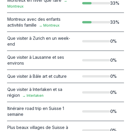
Montreux en hiver que faire
→
33
%
Montreux
Montreux avec des enfants
33
%
activités famille
→
Montreux
Que visiter à Zurich en un week-
0
%
end
Que visiter à Lausanne et ses
0
%
environs
Que visiter à Bâle art et culture
0
%
Que visiter à Interlaken et sa
0
%
région
→
Interlaken
Itinéraire road trip en Suisse 1
0
%
semaine
Plus beaux villages de Suisse à
0
%