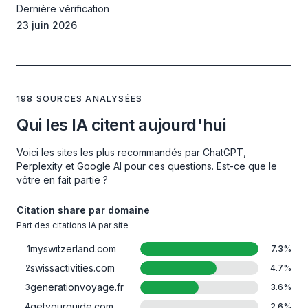
Dernière vérification
23 juin 2026
198 SOURCES ANALYSÉES
Qui les IA citent aujourd'hui
Voici les sites les plus recommandés par ChatGPT,
Perplexity et Google AI pour ces questions. Est-ce que le
vôtre en fait partie ?
Citation share par domaine
Part des citations IA par site
myswitzerland.com
1
7.3
%
swissactivities.com
2
4.7
%
generationvoyage.fr
3
3.6
%
getyourguide.com
4
2.6
%