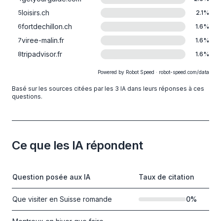
loisirs.ch
5
2.1
%
fortdechillon.ch
6
1.6
%
viree-malin.fr
7
1.6
%
tripadvisor.fr
8
1.6
%
Powered by Robot Speed · robot-speed.com/data
Basé sur les sources citées par les 3 IA dans leurs réponses à ces
questions.
Ce que les IA répondent
Question posée aux IA
Taux de citation
Que visiter en Suisse romande
0
%