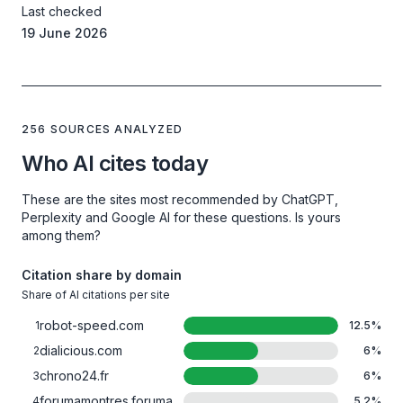
Last checked
19 June 2026
256 SOURCES ANALYZED
Who AI cites today
These are the sites most recommended by ChatGPT,
Perplexity and Google AI for these questions. Is yours
among them?
Citation share by domain
Share of AI citations per site
robot-speed.com
1
12.5
%
dialicious.com
2
6
%
chrono24.fr
3
6
%
forumamontres.forumactif.com
4
5.2
%