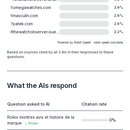
omegawatches.com
5
3.9
%
masculin.com
6
2.6
%
patek.com
7
2.6
%
thewatchobserver.ouest-france.fr
8
2.2
%
Powered by Robot Speed · robot-speed.com/data
Based on sources cited by all 3 AIs in their responses to these
questions.
What the AIs respond
Question asked to AI
Citation rate
Rolex montres avis et histoire de la
0
%
marque
→
Rolex