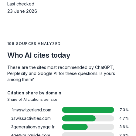
Last checked
23 June 2026
198 SOURCES ANALYZED
Who AI cites today
These are the sites most recommended by ChatGPT,
Perplexity and Google AI for these questions. Is yours
among them?
Citation share by domain
Share of AI citations per site
myswitzerland.com
1
7.3
%
swissactivities.com
2
4.7
%
generationvoyage.fr
3
3.6
%
getyourguide.com
4
2.6
%