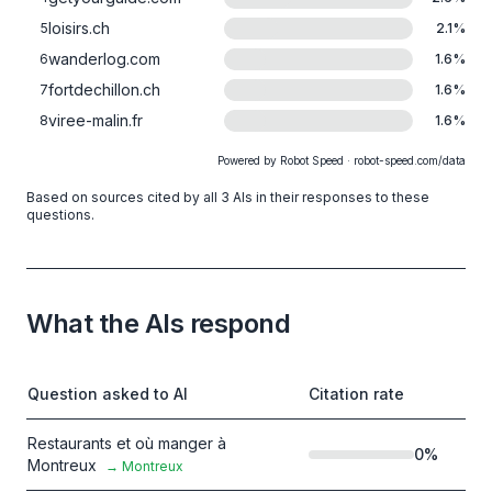
loisirs.ch
5
2.1
%
wanderlog.com
6
1.6
%
fortdechillon.ch
7
1.6
%
viree-malin.fr
8
1.6
%
Powered by Robot Speed · robot-speed.com/data
Based on sources cited by all 3 AIs in their responses to these
questions.
What the AIs respond
Question asked to AI
Citation rate
Restaurants et où manger à
0
%
Montreux
→
Montreux