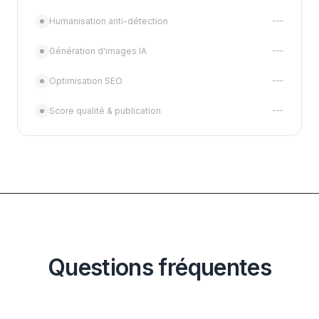
Humanisation anti-détection
---
Génération d'images IA
---
Optimisation SEO
---
Score qualité & publication
---
Questions fréquentes