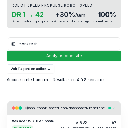
ROBOT SPEED PROPULSE ROBOT SPEED
DR 1 → 42
+30%
100%
/sem
Domain Rating · quelques mois
Croissance du trafic organique
Automatisé
Analyser mon site
Voir l'agent en action →
Aucune carte bancaire · Résultats en 4 à 8 semaines
app.robot-speed.com/dashboard/timeline
LIVE
Vos agents SEO en poste
6 992
47
6 en poste
CLICS ORGANIQUES
BACKLINKS UNIQUES