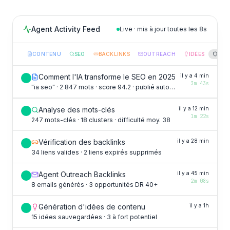
Agent Activity Feed
Live · mis à jour toutes les 8s
CONTENU
SEO
BACKLINKS
OUTREACH
IDÉES
SYS
Comment l'IA transforme le SEO en 2025
il y a 4 min
3m 43s
"ia seo" · 2 847 mots · score 94.2 · publié automatiquement
Analyse des mots-clés
il y a 12 min
1m 22s
247 mots-clés · 18 clusters · difficulté moy. 38
Vérification des backlinks
il y a 28 min
34 liens valides · 2 liens expirés supprimés
Agent Outreach Backlinks
il y a 45 min
2m 08s
8 emails générés · 3 opportunités DR 40+
Génération d'idées de contenu
il y a 1h
15 idées sauvegardées · 3 à fort potentiel