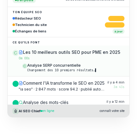
TON ÉQUIPE SEO
Rédacteur SEO
à valider
Technicien du site
6 critiques
Échanges de liens
à jour
CE QU'ILS FONT
Les 10 meilleurs outils SEO pour PME en 2025
0m 00s
Analyse SERP concurrentielle
Chargement des 10 premiers résultats…
▌
Comment l'IA transforme le SEO en 2025
il y a 4 min
3m 43s
"ia seo" · 2 847 mots · score 94.2 · publié automatiquement
Analyse des mots-clés
il y a 12 min
1m 22s
247 mots-clés · 18 clusters · difficulté moy. 38
🤖
AI SEO Chief
en ligne
connaît votre site