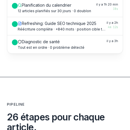
Planification du calendrier
il y a 1h 20 min
38s
12 articles planifiés sur 30 jours · 0 doublon
Refreshing: Guide SEO technique 2025
il y a 2h
4m 12s
Réécriture complète · +840 mots · position cible top 3
Diagnostic de santé
il y a 3h
Tout est en ordre · 0 problème détecté
PIPELINE
26 étapes pour chaque
article.