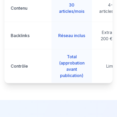
30
4-8
Contenu
articles/mois
articles/
Extra (
Backlinks
Réseau inclus
200 €/li
Total
(approbation
Contrôle
Limit
avant
publication)