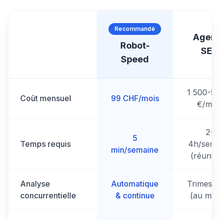
Recommandé
Agen
Robot-
SEO
Speed
1 500-5 
Coût mensuel
99 CHF/mois
€/moi
2-
5
Temps requis
4h/sema
min/semaine
(réunio
Analyse
Automatique
Trimestri
concurrentielle
& continue
(au mie