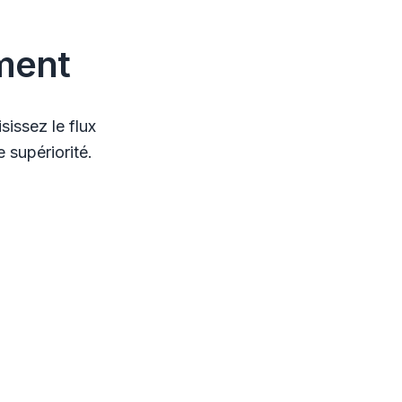
ment
issez le flux
 supériorité.