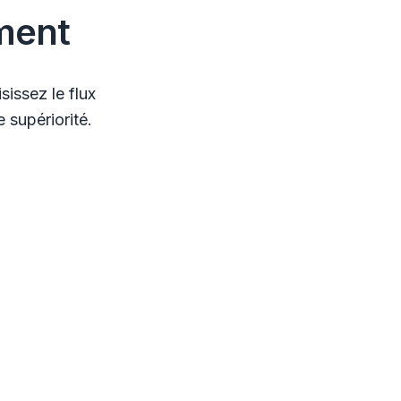
ment
issez le flux
 supériorité.