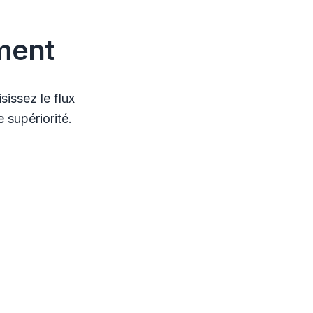
ment
issez le flux
 supériorité.