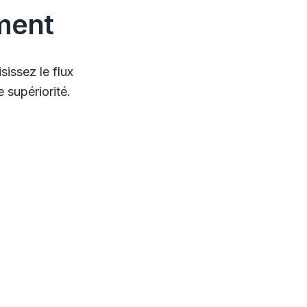
ment
issez le flux
 supériorité.