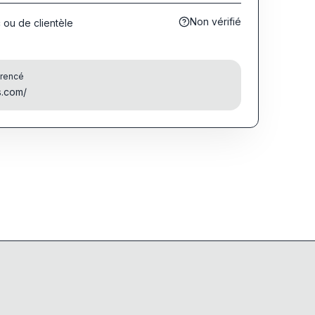
Non vérifié
c ou de clientèle
érencé
s.com/