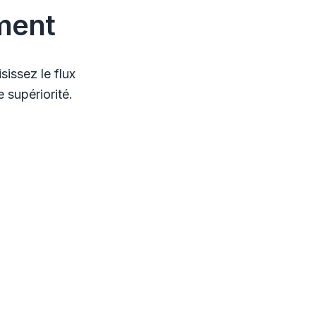
ment
issez le flux
 supériorité.