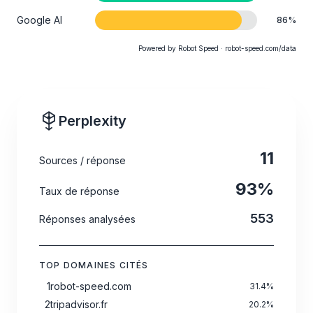
Google AI
86
%
Powered by Robot Speed · robot-speed.com/data
Perplexity
11
Sources / réponse
93
%
Taux de réponse
553
Réponses analysées
TOP DOMAINES CITÉS
1
robot-speed.com
31.4
%
2
tripadvisor.fr
20.2
%