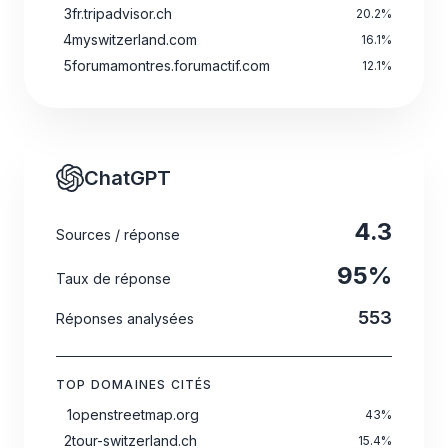
3
fr.tripadvisor.ch
20.2
%
4
myswitzerland.com
16.1
%
5
forumamontres.forumactif.com
12.1
%
ChatGPT
4.3
Sources / réponse
95
%
Taux de réponse
553
Réponses analysées
TOP DOMAINES CITÉS
1
openstreetmap.org
43
%
2
tour-switzerland.ch
15.4
%