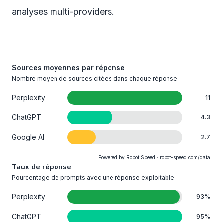
analyses multi-providers.
Sources moyennes par réponse
Nombre moyen de sources citées dans chaque réponse
Perplexity
11
ChatGPT
4.3
Google AI
2.7
Powered by Robot Speed · robot-speed.com/data
Taux de réponse
Pourcentage de prompts avec une réponse exploitable
Perplexity
93
%
ChatGPT
95
%