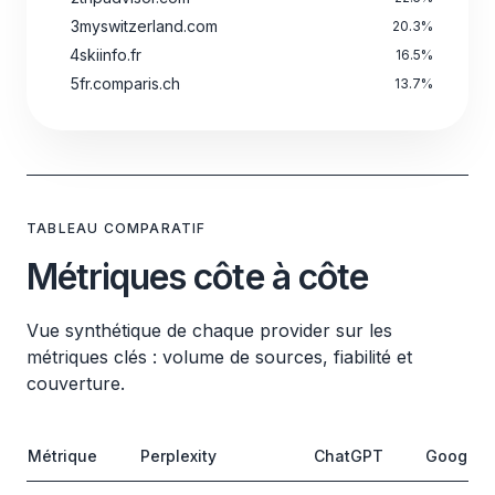
3
myswitzerland.com
20.3
%
4
skiinfo.fr
16.5
%
5
fr.comparis.ch
13.7
%
TABLEAU COMPARATIF
Métriques côte à côte
Vue synthétique de chaque provider sur les
métriques clés : volume de sources, fiabilité et
couverture.
Métrique
Perplexity
ChatGPT
Google A