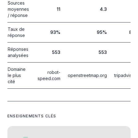
Sources
moyennes
11
4.3
2.
/ réponse
Taux de
93
%
95
%
86
réponse
Réponses
553
553
55
analysées
Domaine
robot-
le plus
openstreetmap.org
tripadvisor.f
speed.com
cité
ENSEIGNEMENTS CLÉS