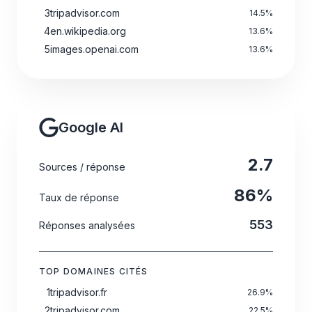
3
tripadvisor.com
14.5
%
4
en.wikipedia.org
13.6
%
5
images.openai.com
13.6
%
Google AI
2.7
Sources / réponse
86
%
Taux de réponse
553
Réponses analysées
TOP DOMAINES CITÉS
1
tripadvisor.fr
26.9
%
2
tripadvisor.com
22.5
%