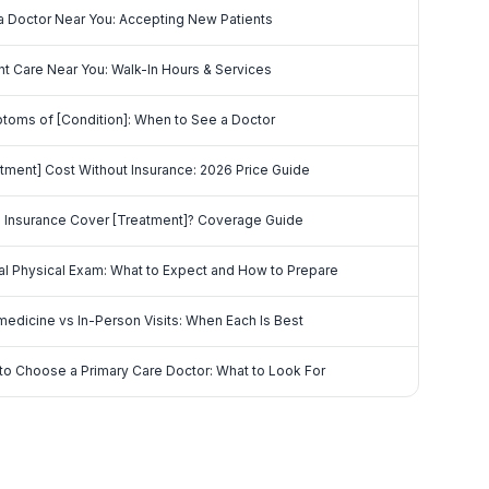
a Doctor Near You: Accepting New Patients
t Care Near You: Walk-In Hours & Services
toms of [Condition]: When to See a Doctor
tment] Cost Without Insurance: 2026 Price Guide
 Insurance Cover [Treatment]? Coverage Guide
l Physical Exam: What to Expect and How to Prepare
edicine vs In-Person Visits: When Each Is Best
to Choose a Primary Care Doctor: What to Look For