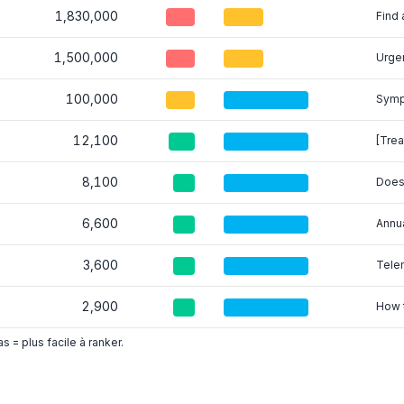
1,830,000
Find 
65
local
1,500,000
Urgen
60
local
100,000
Symp
25
informational
12,100
[Trea
10
informational
8,100
Does
8
informational
6,600
Annua
5
informational
3,600
Telem
5
informational
2,900
How 
3
informational
 = plus facile à ranker.