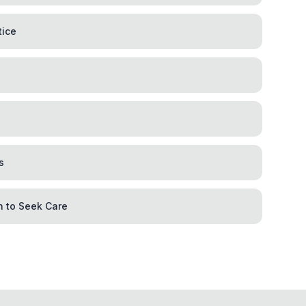
tice
s
n to Seek Care