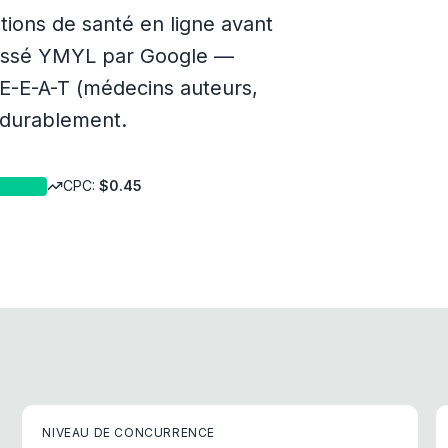
ions de santé en ligne avant
classé YMYL par Google —
 E-E-A-T (médecins auteurs,
t durablement.
CPC:
$
0.45
—
Facile
NIVEAU DE CONCURRENCE