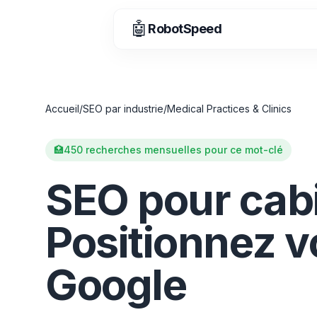
🤖
RobotSpeed
Accueil
/
SEO par industrie
/
Medical Practices & Clinics
🏥
450 recherches mensuelles pour ce mot-clé
SEO pour cab
Positionnez v
Google