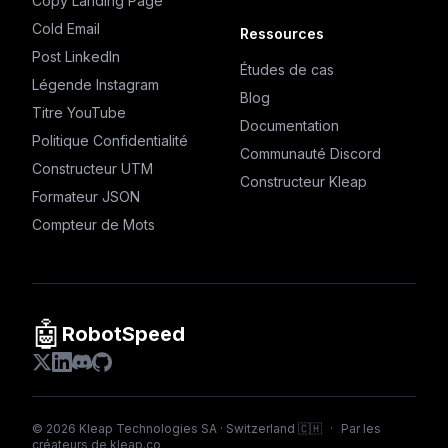
Copy Landing Page
Cold Email
Ressources
Post LinkedIn
Études de cas
Légende Instagram
Blog
Titre YouTube
Documentation
Politique Confidentialité
Communauté Discord
Constructeur UTM
Constructeur Kleap
Formateur JSON
Compteur de Mots
🤖
RobotSpeed
©
2026
Kleap Technologies SA · Switzerland 🇨🇭
·
Par les
créateurs de
kleap.co