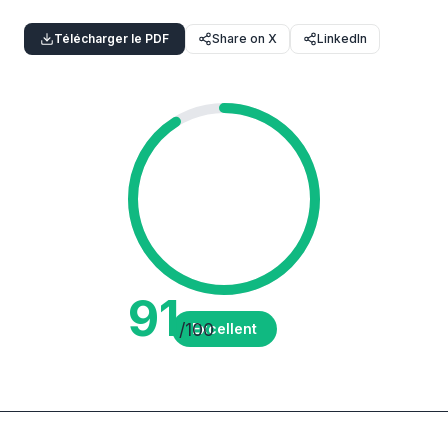
Télécharger le PDF
Share on X
LinkedIn
91
/100
Excellent