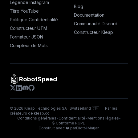
Légende Instagram
Blog
Titre YouTube
Documentation
Politique Confidentialité
Communauté Discord
Constructeur UTM
Constructeur Kleap
Formateur JSON
Compteur de Mots
🤖
RobotSpeed
©
2026
Kleap Technologies SA · Switzerland 🇨🇭
·
Par les
créateurs de
kleap.co
Conditions générales
•
Confidentialité
•
Mentions légales
•
🔒
Conforme RGPD
Construit avec ❤️ par
Eliott
&
Marjan