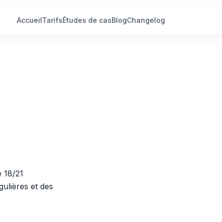
Accueil
Tarifs
Études de cas
Blog
Changelog
é 18/21
gulières et des