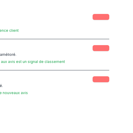
-
4
pts
ence client
-
4
pts
 amélioré.
aux avis est un signal de classement
-
3
pts
é.
de nouveaux avis