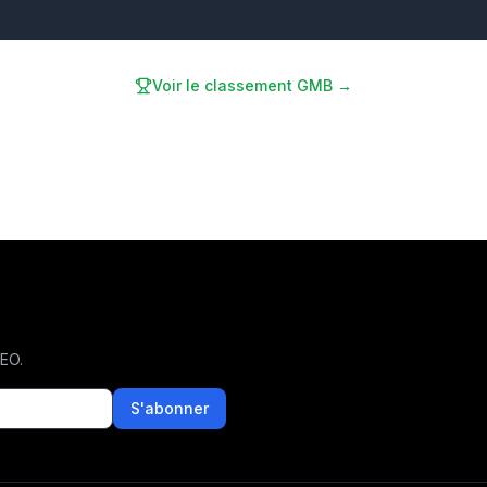
Voir le classement GMB →
SEO.
S'abonner