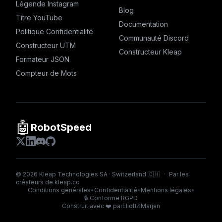
Légende Instagram
Blog
Titre YouTube
Documentation
Politique Confidentialité
Communauté Discord
Constructeur UTM
Constructeur Kleap
Formateur JSON
Compteur de Mots
🤖
RobotSpeed
©
2026
Kleap Technologies SA · Switzerland 🇨🇭
·
Par les
créateurs de
kleap.co
Conditions générales
•
Confidentialité
•
Mentions légales
•
🔒
Conforme RGPD
Construit avec ❤️ par
Eliott
&
Marjan