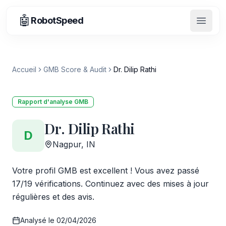
🤖
RobotSpeed
Ouvrir
Accueil
GMB Score & Audit
Dr. Dilip Rathi
Rapport d'analyse GMB
Dr. Dilip Rathi
D
Nagpur, IN
Votre profil GMB est excellent ! Vous avez passé
17/19 vérifications. Continuez avec des mises à jour
régulières et des avis.
Analysé le
02/04/2026