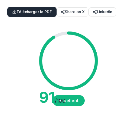
Télécharger le PDF
Share on X
LinkedIn
91
/100
Excellent