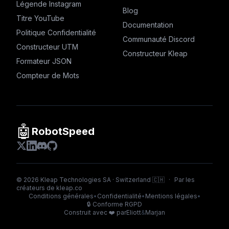
Légende Instagram
Blog
Titre YouTube
Documentation
Politique Confidentialité
Communauté Discord
Constructeur UTM
Constructeur Kleap
Formateur JSON
Compteur de Mots
🤖
RobotSpeed
©
2026
Kleap Technologies SA · Switzerland 🇨🇭
·
Par les
créateurs de
kleap.co
Conditions générales
•
Confidentialité
•
Mentions légales
•
🔒
Conforme RGPD
Construit avec ❤️ par
Eliott
&
Marjan