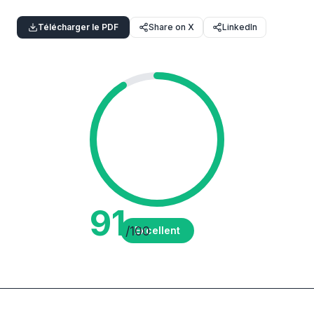
Télécharger le PDF
Share on X
LinkedIn
91
/100
Excellent