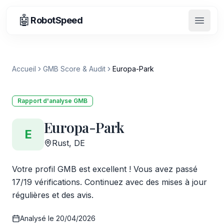
🤖
RobotSpeed
Ouvrir
Accueil
GMB Score & Audit
Europa-Park
Rapport d'analyse GMB
Europa-Park
E
Rust, DE
Votre profil GMB est excellent ! Vous avez passé
17/19 vérifications. Continuez avec des mises à jour
régulières et des avis.
Analysé le
20/04/2026