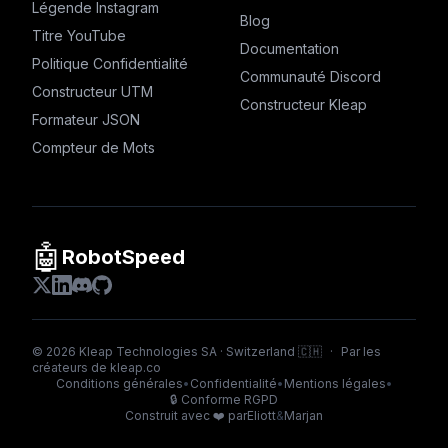
Légende Instagram
Blog
Titre YouTube
Documentation
Politique Confidentialité
Communauté Discord
Constructeur UTM
Constructeur Kleap
Formateur JSON
Compteur de Mots
🤖
RobotSpeed
©
2026
Kleap Technologies SA · Switzerland 🇨🇭
·
Par les
créateurs de
kleap.co
Conditions générales
•
Confidentialité
•
Mentions légales
•
🔒
Conforme RGPD
Construit avec ❤️ par
Eliott
&
Marjan