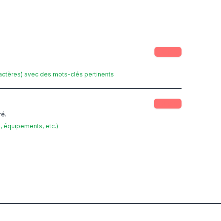
-
5
pts
ractères) avec des mots-clés pertinents
-
3
pts
ré.
é, équipements, etc.)