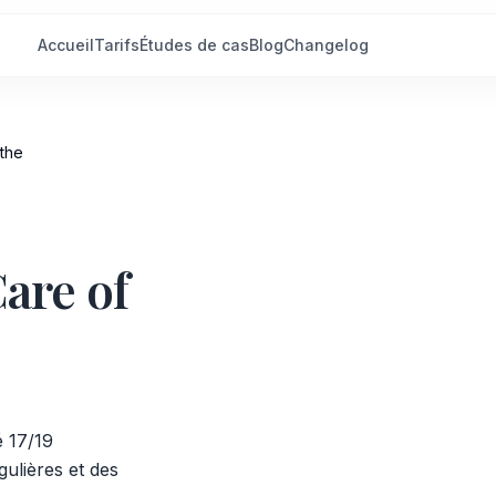
Accueil
Tarifs
Études de cas
Blog
Changelog
athe
are of
é 17/19
gulières et des