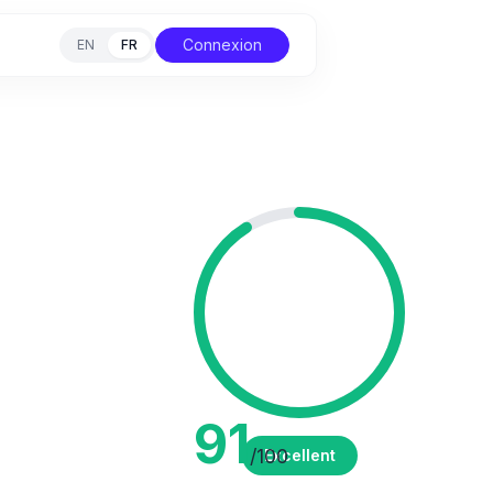
Connexion
EN
FR
91
/100
Excellent