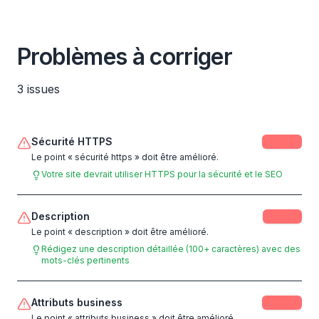
Problèmes à corriger
3
issues
Sécurité HTTPS
-
8
pts
Le point « sécurité https » doit être amélioré.
Votre site devrait utiliser HTTPS pour la sécurité et le SEO
Description
-
5
pts
Le point « description » doit être amélioré.
Rédigez une description détaillée (100+ caractères) avec des
mots-clés pertinents
Attributs business
-
3
pts
Le point « attributs business » doit être amélioré.