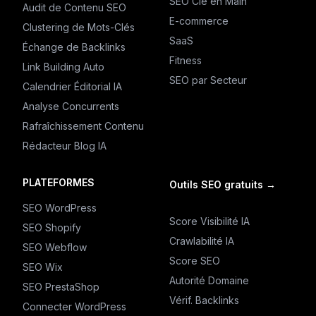
SEO Clé en Main
Audit de Contenu SEO
E-commerce
Clustering de Mots-Clés
SaaS
Échange de Backlinks
Fitness
Link Building Auto
SEO par Secteur
Calendrier Éditorial IA
Analyse Concurrents
Rafraîchissement Contenu
Rédacteur Blog IA
PLATEFORMES
Outils SEO gratuits
→
SEO WordPress
Score Visibilité IA
SEO Shopify
Crawlabilité IA
SEO Webflow
Score SEO
SEO Wix
Autorité Domaine
SEO PrestaShop
Vérif. Backlinks
Connecter WordPress