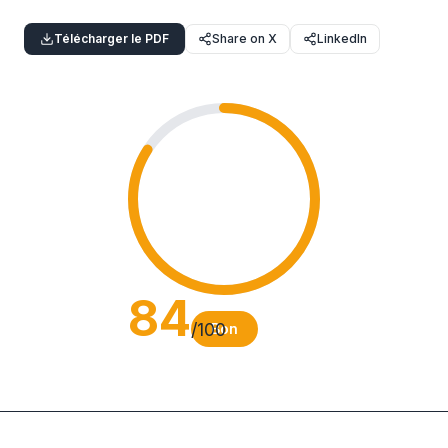
Télécharger le PDF
Share on X
LinkedIn
84
/100
Bon