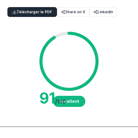
Télécharger le PDF
Share on X
LinkedIn
91
/100
Excellent