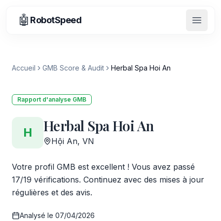
🤖
RobotSpeed
Ouvrir
Accueil
GMB Score & Audit
Herbal Spa Hoi An
Rapport d'analyse GMB
Herbal Spa Hoi An
H
Hội An, VN
Votre profil GMB est excellent ! Vous avez passé
17/19 vérifications. Continuez avec des mises à jour
régulières et des avis.
Analysé le
07/04/2026