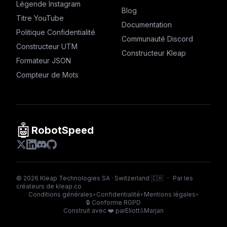
Légende Instagram
Blog
Titre YouTube
Documentation
Politique Confidentialité
Communauté Discord
Constructeur UTM
Constructeur Kleap
Formateur JSON
Compteur de Mots
🤖
RobotSpeed
©
2026
Kleap Technologies SA · Switzerland 🇨🇭
·
Par les
créateurs de
kleap.co
Conditions générales
•
Confidentialité
•
Mentions légales
•
🔒
Conforme RGPD
Construit avec ❤️ par
Eliott
&
Marjan